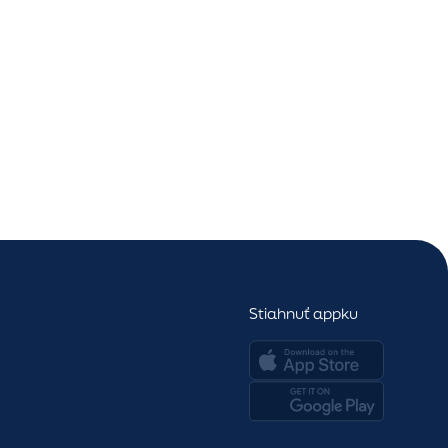
ový apartmán
od
799 000
€
kovec
finálna cena
Stiahnuť appku