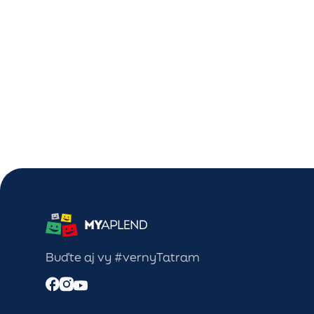
Investičné apartmány Vila Beatric
Tatranská Lomnica
Buďte aj vy #vernyTatram